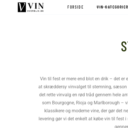
FORSIDE
VIN KATEGORIE
Rødvin
Hvidvin
Rødvin
Mousserende vin
Hvidvin
Champagne
S
Mousserende vi
Rosévin
Champagne
Alkoholfri vin
Rosévin
Portvin
Alkoholfri vin
Dessertvin
Portvin
Naturvin
Vin til fest er mere end blot en drik – det e
Dessertvin
Økologisk vin
at skræddersy vinvalget til stemning, sæson 
Naturvin
Biodynamisk vi
det rette vinvalg en rød tråd gennem hele ar
Økologisk vin
STORKØB – vi
som Bourgogne, Rioja og Marlborough – vin
Biodynamisk v
klassikere og moderne vine, der gør det n
STORKØB – v
levering gør vi det enkelt at købe vin til fes
gennem