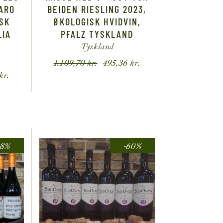
ARO
BEIDEN RIESLING 2023,
SK
ØKOLOGISK HVIDVIN,
LIA
PFALZ TYSKLAND
Tyskland
1.109,70
kr.
495,36
kr.
kr.
48%
-60%