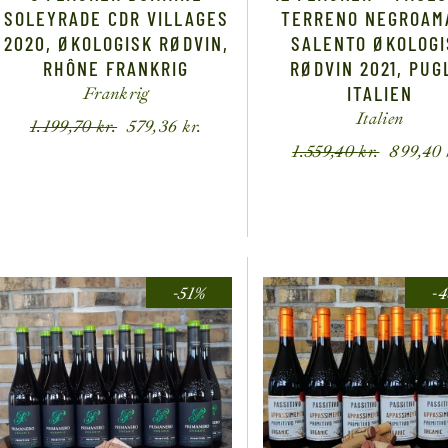
SOLEYRADE CDR VILLAGES
TERRENO NEGROAM
2020, ØKOLOGISK RØDVIN,
SALENTO ØKOLOGI
RHÔNE FRANKRIG
RØDVIN 2021, PUG
ITALIEN
Frankrig
Italien
1.199,70
kr.
579,36
kr.
1.559,40
kr.
899,40
-51%
-