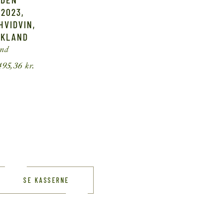
 2023,
HVIDVIN,
SKLAND
and
495,36
kr.
SE KASSERNE