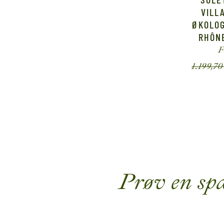
VILL
ØKOLOG
RHÔN
F
1.199,7
Prøv en sp