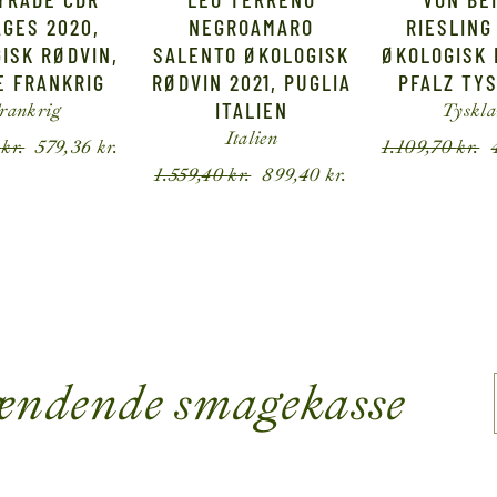
AGES 2020,
NEGROAMARO
RIESLING
ISK RØDVIN,
SALENTO ØKOLOGISK
ØKOLOGISK 
E FRANKRIG
RØDVIN 2021, PUGLIA
PFALZ TY
ITALIEN
rankrig
Tyskl
Italien
0
kr.
579,36
kr.
1.109,70
kr.
1.559,40
kr.
899,40
kr.
ændende smagekasse