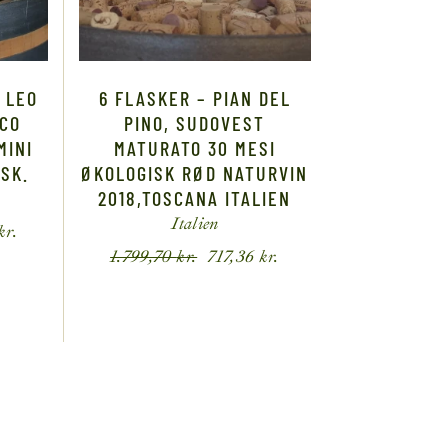
 LEO
6 FLASKER – PIAN DEL
ICO
PINO, SUDOVEST
MINI
MATURATO 30 MESI
SK.
ØKOLOGISK RØD NATURVIN
2018,TOSCANA ITALIEN
Italien
kr.
1.799,70
kr.
717,36
kr.