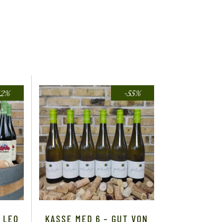
42%
-55%
 LEO
KASSE MED 6 – GUT VON