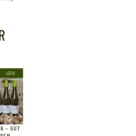
R
-55%
6 – GUT
IDEN