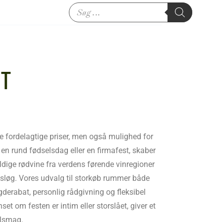
ST
ene fordelagtige priser, men også mulighed for
en rund fødselsdag eller en firmafest, skaber
ldige rødvine fra verdens førende vinregioner
sløg. Vores udvalg til storkøb rummer både
derabat, personlig rådgivning og fleksibel
et om festen er intim eller storslået, giver et
elsmag.