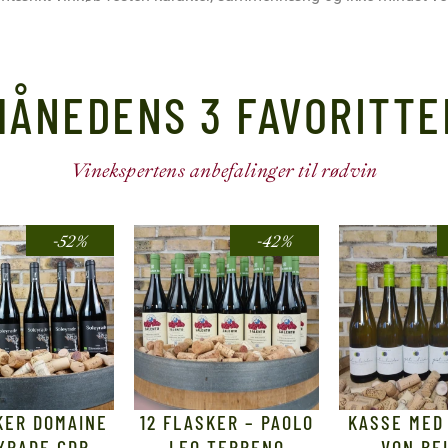
MÅNEDENS 3 FAVORITTE
Vinekspertens anbefalinger til rødvin
-52%
-42%
KER DOMAINE
12 FLASKER – PAOLO
KASSE MED 
YRADE CDR
LEO TERRENO
VON BE