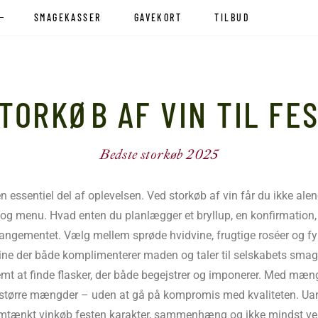
R
SMAGEKASSER
GAVEKORT
TILBUD
 / Bobler
TORKØB AF VIN TIL FE
n / Bobler
Bedste storkøb 2025
r en essentiel del af oplevelsen. Ved storkøb af vin får du ikke al
og menu. Hvad enten du planlægger et bryllup, en konfirmation, 
n
rangementet. Vælg mellem sprøde hvidvine, frugtige roséer og fy
n til fest
e der både komplimenterer maden og taler til selskabets smag
in
emt at finde flasker, der både begejstrer og imponerer. Med mæng
in til fest
t i større mængder – uden at gå på kompromis med kvaliteten. Uans
tænkt vinkøb festen karakter, sammenhæng og ikke mindst v