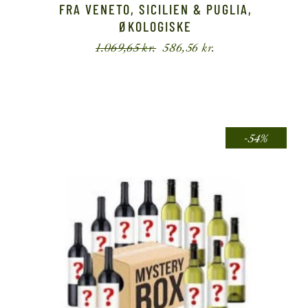
FRA VENETO, SICILIEN & PUGLIA,
ØKOLOGISKE
1.069,65
kr.
586,56
kr.
-54%