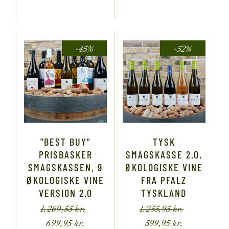
-45%
-52%
"BEST BUY"
TYSK
PRISBASKER
SMAGSKASSE 2.0,
SMAGSKASSEN, 9
ØKOLOGISKE VINE
ØKOLOGISKE VINE
FRA PFALZ
VERSION 2.0
TYSKLAND
1.269,55
kr.
1.255,95
kr.
699,95
kr.
599,95
kr.