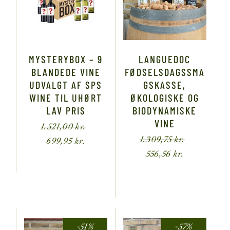
MYSTERYBOX – 9
LANGUEDOC
BLANDEDE VINE
FØDSELSDAGSSMA
UDVALGT AF SPS
GSKASSE,
WINE TIL UHØRT
ØKOLOGISKE OG
LAV PRIS
BIODYNAMISKE
VINE
1.521,00
kr.
1.309,75
kr.
699,95
kr.
556,56
kr.
-51%
-57%