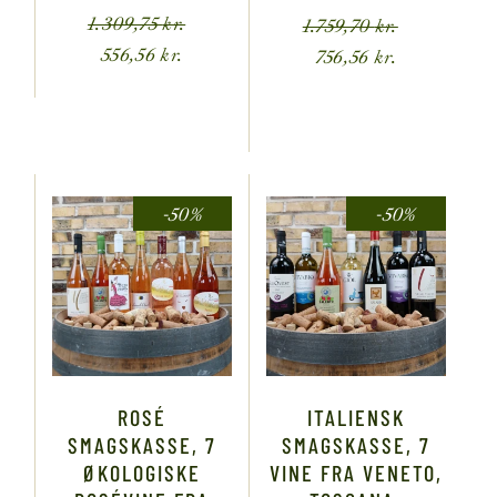
1.309,75
kr.
1.759,70
kr.
556,56
kr.
756,56
kr.
-50%
-50%
ROSÉ
ITALIENSK
SMAGSKASSE, 7
SMAGSKASSE, 7
ØKOLOGISKE
VINE FRA VENETO,