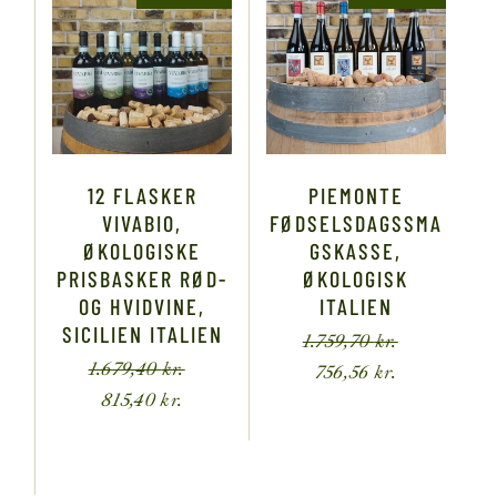
12 FLASKER
PIEMONTE
VIVABIO,
FØDSELSDAGSSMA
ØKOLOGISKE
GSKASSE,
PRISBASKER RØD-
ØKOLOGISK
OG HVIDVINE,
ITALIEN
SICILIEN ITALIEN
1.759,70
kr.
1.679,40
kr.
756,56
kr.
815,40
kr.