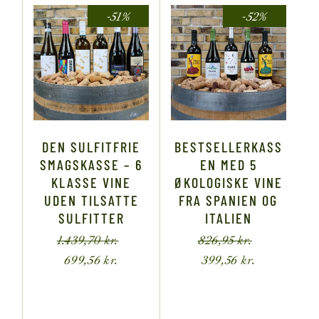
-51%
-52%
DEN SULFITFRIE
BESTSELLERKASS
SMAGSKASSE – 6
EN MED 5
KLASSE VINE
ØKOLOGISKE VINE
UDEN TILSATTE
FRA SPANIEN OG
SULFITTER
ITALIEN
1.439,70
kr.
826,95
kr.
699,56
kr.
399,56
kr.