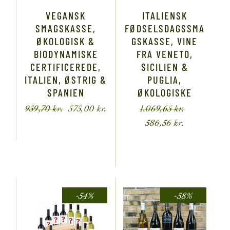
VEGANSK
ITALIENSK
SMAGSKASSE,
FØDSELSDAGSSMA
ØKOLOGISK &
GSKASSE, VINE
BIODYNAMISKE
FRA VENETO,
CERTIFICEREDE,
SICILIEN &
ITALIEN, ØSTRIG &
PUGLIA,
SPANIEN
ØKOLOGISKE
959,70
kr.
575,00
kr.
1.069,65
kr.
586,56
kr.
-54%
-58%