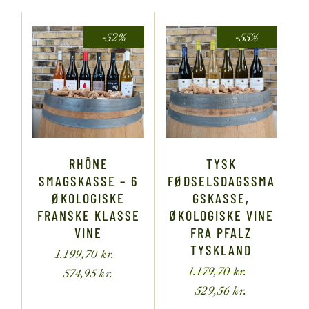
-52%
-55%
RHÔNE
TYSK
SMAGSKASSE – 6
FØDSELSDAGSSMA
ØKOLOGISKE
GSKASSE,
FRANSKE KLASSE
ØKOLOGISKE VINE
VINE
FRA PFALZ
TYSKLAND
1.199,70
kr.
1.179,70
kr.
574,95
kr.
529,56
kr.