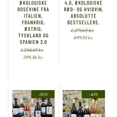
ØKOLOGISKE
4.0, ØKOLOGISKE
ROSÉVINE FRA
RØD- OG HVIDVIN,
ITALIEN,
ABSOLUTTE
FRANKRIG,
BESTSELLERE.
ØSTRIG,
1.279,60
kr.
TYSKLAND OG
699,95
kr.
SPANIEN 2.0
1.204,65
kr.
599,56
kr.
-50%
-45%