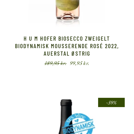
H U M HOFER BIOSECCO ZWEIGELT
BIODYNAMISK MOUSSERENDE ROSÉ 2022,
AUERSTAL ØSTRIG
189,95
kr.
99,95
kr.
Den
Den
oprindelige
aktuelle
pris
pris
var:
er:
189,95 kr..
99,95 kr..
-59%