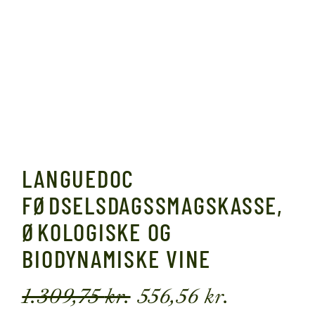
LANGUEDOC
FØDSELSDAGSSMAGSKASSE,
ØKOLOGISKE OG
BIODYNAMISKE VINE
1.309,75
kr.
556,56
kr.
Den
Den