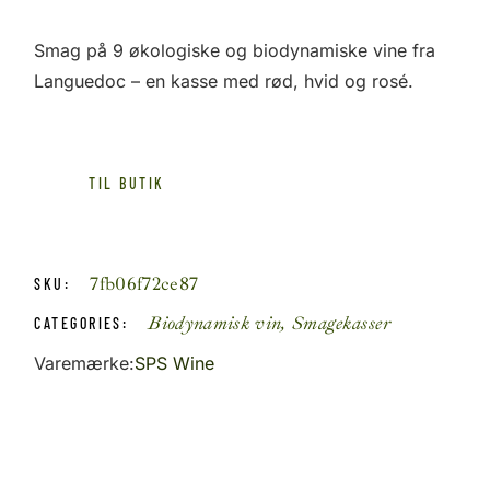
oprindelige
aktuelle
pris
pris
Smag på 9 økologiske og biodynamiske vine fra
var:
er:
Languedoc – en kasse med rød, hvid og rosé.
1.309,75 kr..
556,56 kr..
TIL BUTIK
7fb06f72ce87
SKU:
Biodynamisk vin
,
Smagekasser
CATEGORIES:
Varemærke:
SPS Wine