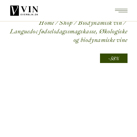
Skip
to
the
content
Home
Shop
Biodynamisk vin
Languedoc fødselsdagssmagskasse, Økologiske
og biodynamiske vine
-58%