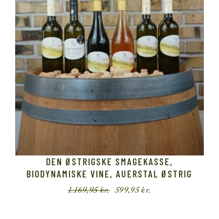
DEN ØSTRIGSKE SMAGEKASSE,
BIODYNAMISKE VINE, AUERSTAL ØSTRIG
1.169,95
kr.
599,95
kr.
Den
Den
oprindelige
aktuelle
pris
pris
var:
er: