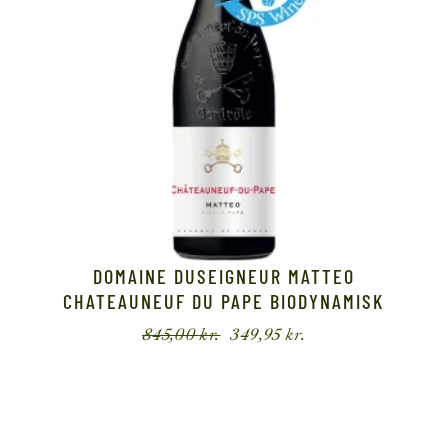
DOMAINE DUSEIGNEUR MATTEO
CHATEAUNEUF DU PAPE BIODYNAMISK
845,00
kr.
349,95
kr.
Den
Den
oprindelige
aktuelle
pris
pris
var:
er:
845,00 kr..
349,95 kr..