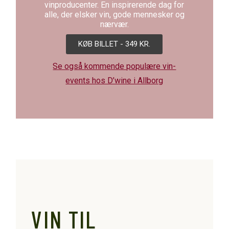
vinproducenter. En inspirerende dag for
alle, der elsker vin, gode mennesker og
nærvær.
KØB BILLET - 349 KR.
Se også kommende populære vin-
events hos D’wine i Allborg
VIN TIL