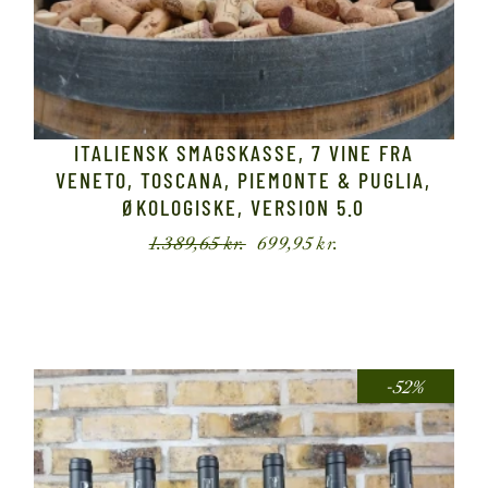
ITALIENSK SMAGSKASSE, 7 VINE FRA
VENETO, TOSCANA, PIEMONTE & PUGLIA,
ØKOLOGISKE, VERSION 5.0
1.389,65
kr.
699,95
kr.
Den
Den
oprindelige
aktuelle
pris
pris
var:
er:
1.389,65 kr..
699,95 kr..
-52%