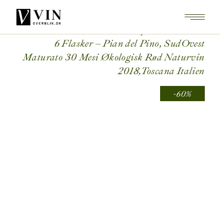
Skip
to
the
content
Home
Shop
Naturvin
6 Flasker – Pian del Pino, SudOvest
Maturato 30 Mesi Økologisk Rød Naturvin
2018,Toscana Italien
-60%