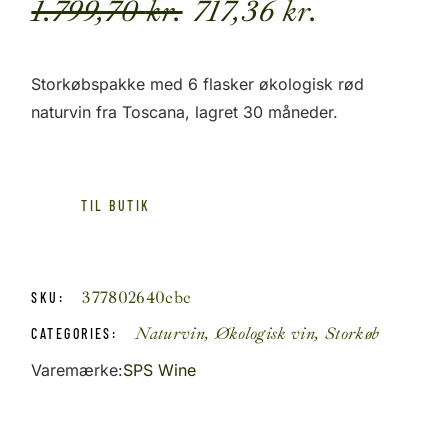
1.799,70
kr.
717,36
kr.
Den
Den
oprindelige
aktuelle
pris
pris
Storkøbspakke med 6 flasker økologisk rød
var:
er:
naturvin fra Toscana, lagret 30 måneder.
1.799,70 kr..
717,36 kr..
TIL BUTIK
377802640cbc
SKU:
Naturvin
,
Økologisk vin
,
Storkøb
CATEGORIES:
Varemærke:
SPS Wine