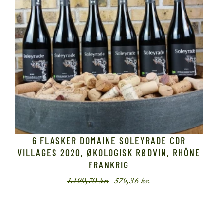
6 FLASKER DOMAINE SOLEYRADE CDR
VILLAGES 2020, ØKOLOGISK RØDVIN, RHÔNE
FRANKRIG
1.199,70
kr.
579,36
kr.
Den
Den
oprindelige
aktuelle
pris
pris
var:
er:
1.199,70 kr..
579,36 kr..