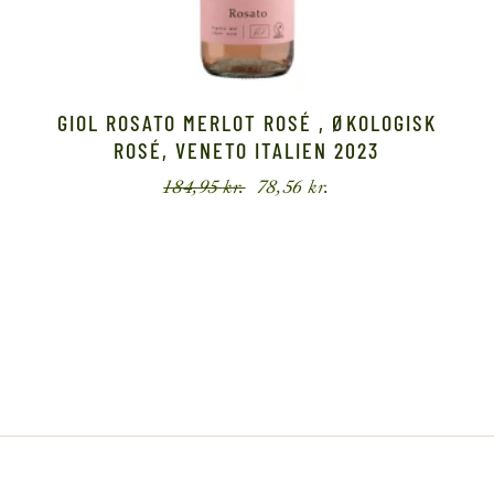
GIOL ROSATO MERLOT ROSÉ , ØKOLOGISK
ROSÉ, VENETO ITALIEN 2023
184,95
kr.
78,56
kr.
Den
Den
oprindelige
aktuelle
pris
pris
var:
er:
184,95 kr..
78,56 kr..