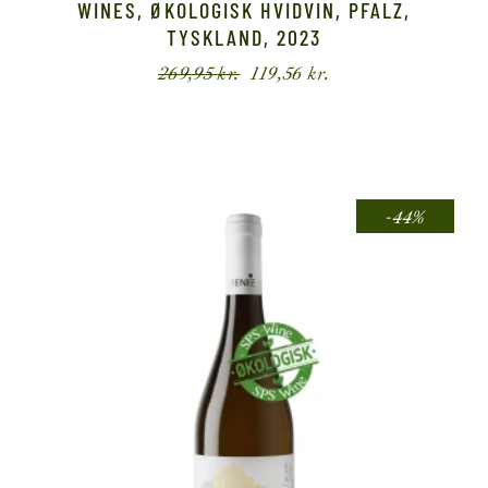
WINES, ØKOLOGISK HVIDVIN, PFALZ,
TYSKLAND, 2023
269,95
kr.
119,56
kr.
Den
Den
oprindelige
aktuelle
pris
pris
var:
er:
269,95 kr..
119,56 kr..
-44%