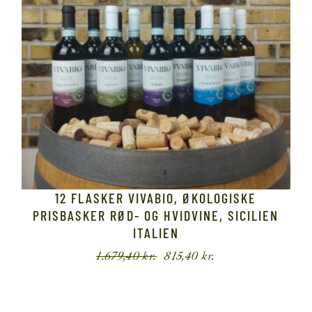
12 FLASKER VIVABIO, ØKOLOGISKE
PRISBASKER RØD- OG HVIDVINE, SICILIEN
ITALIEN
1.679,40
kr.
815,40
kr.
Den
Den
oprindelige
aktuelle
pris
pris
var:
er:
1.679,40 kr..
815,40 kr..