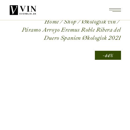
Skip
to
the
content
Home
Shop
Økologisk vin
Páramo Arroyo Eremus Roble Ribera del
Duero Spanien Økologisk 2021
-44%