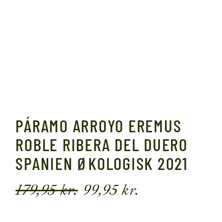
PÁRAMO ARROYO EREMUS
ROBLE RIBERA DEL DUERO
SPANIEN ØKOLOGISK 2021
179,95
kr.
99,95
kr.
Den
Den
oprindelige
aktuelle