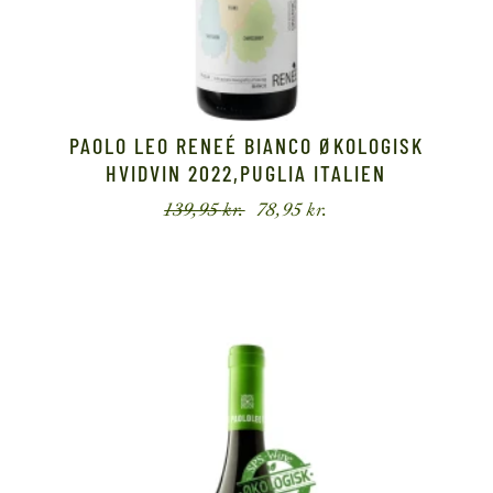
PAOLO LEO RENEÉ BIANCO ØKOLOGISK
HVIDVIN 2022,PUGLIA ITALIEN
139,95
kr.
78,95
kr.
Den
Den
oprindelige
aktuelle
pris
pris
var:
er:
139,95 kr..
78,95 kr..